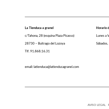
La Tienduca a granel
Horario d
c/Tahona, 28 (esquina Plaza Picasso)
Lunes a 
28730 – Buitrago del Lozoya
Sábados,
Tlf. 91.868.16.31
email: latienduca@latienducagranel.com
AVISO LEGAL