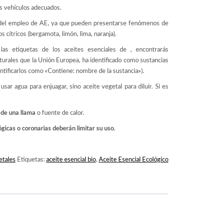
os vehículos adecuados.
és del empleo de AE, ya que pueden presentarse fenómenos de
os cítricos (bergamota, limón, lima, naranja).
las etiquetas de los aceites esenciales de , encontrarás
aturales que la Unión Europea, ha identificado como sustancias
ntificarlos como «Contiene: nombre de la sustancia»).
 usar agua para enjuagar, sino aceite vegetal para diluir. Si es
a de una llama
o fuente de calor.
ógicas o coronarias deberán limitar su uso
.
etales
Etiquetas:
aceite esencial bio
,
Aceite Esencial Ecológico