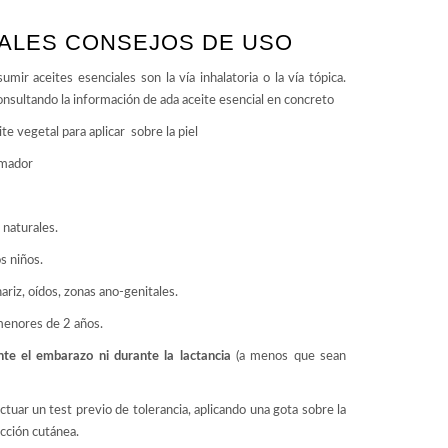
IALES CONSEJOS DE USO
ir aceites esenciales son la vía inhalatoria o la vía tópica.
onsultando la información de ada aceite esencial en concreto
e vegetal para aplicar sobre la piel
emador
naturales.
s niños.
ariz, oídos, zonas ano-genitales.
menores de 2 años.
te el embarazo ni durante la lactancia
(a menos que sean
tuar un test previo de tolerancia, aplicando una gota sobre la
acción cutánea.