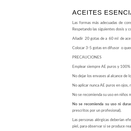
ACEITES ESENC
Las formas más adecuadas de consum
Respetando las siguientes dosis y c
Añadir 20 gotas de a 60 ml de aceit
Colocar 3-5 gotas en difusor o qu
PRECAUCIONES
Emplear siempre AE puros y 100% 
No dejar los envases al alcance de lo
No aplicar nunca AE puros en ojos, n
No se recomienda su uso en niños 
No se recomienda su uso ni duran
prescritos por un profesional).
Las personas alérgicas deberían efec
piel, para observar si se produce re