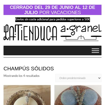
Saltar
al
CERRADO DEL 29 DE JUNIO AL 12 DE
contenido
JULIO
POR VACACIONES
Envíos sin coste adicional para pedidos superiores a 50€
CHAMPÚS SÓLIDOS
Mostrando los 4 resultados