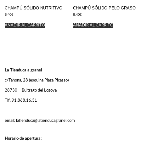
CHAMPÚ SÓLIDO NUTRITIVO
CHAMPÚ SÓLIDO PELO GRASO
8,40
€
8,40
€
AÑADIR AL CARRITO
AÑADIR AL CARRITO
La Tienduca a granel
c/Tahona, 28 (esquina Plaza Picasso)
28730 – Buitrago del Lozoya
Tlf. 91.868.16.31
email: latienduca@latienducagranel.com
Horario de apertura: