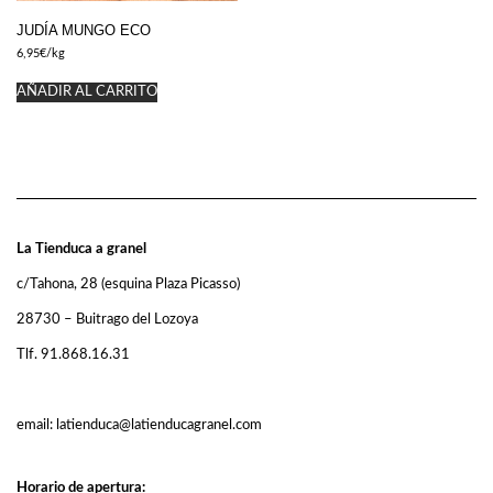
JUDÍA MUNGO ECO
6,95
€
/kg
AÑADIR AL CARRITO
La Tienduca a granel
c/Tahona, 28 (esquina Plaza Picasso)
28730 – Buitrago del Lozoya
Tlf. 91.868.16.31
email: latienduca@latienducagranel.com
Horario de apertura: