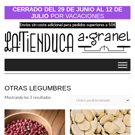
Saltar
al
CERRADO DEL 29 DE JUNIO AL 12 DE
contenido
JULIO
POR VACACIONES
Envíos sin coste adicional para pedidos superiores a 50€
OTRAS LEGUMBRES
Mostrando los 3 resultados