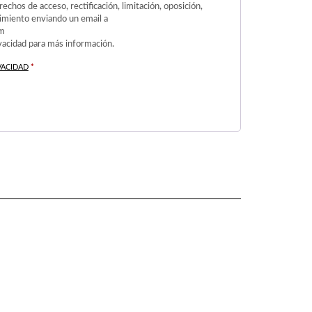
echos de acceso, rectificación, limitación, oposición,
ntimiento enviando un email a
om
ivacidad para más información.
VACIDAD
*