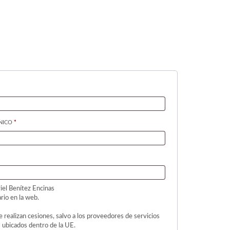
RIO
OBLIGATORIO
ÓNICO
*
iel Benítez Encinas
rio en la web.
 realizan cesiones, salvo a los proveedores de servicios
s ubicados dentro de la UE.