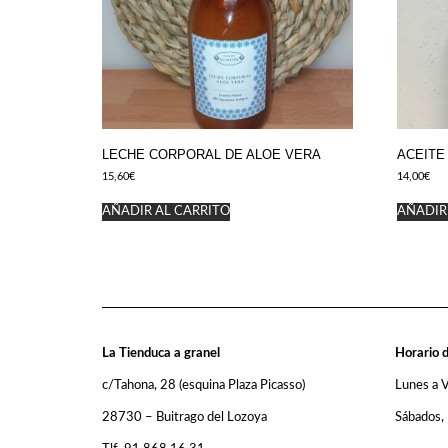
LECHE CORPORAL DE ALOE VERA
ACEITE
15,60
€
14,00
€
AÑADIR AL CARRITO
AÑADIR
La Tienduca a granel
Horario d
c/Tahona, 28 (esquina Plaza Picasso)
Lunes a 
28730 – Buitrago del Lozoya
Sábados,