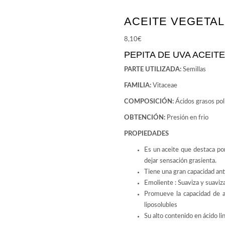
ACEITE VEGETAL
8,10
€
PEPITA DE UVA ACEIT
PARTE UTILIZADA:
Semillas
FAMILIA:
Vitaceae
COMPOSICIÓN
:
Ácidos grasos pol
OBTENCIÓN
:
Presión en frio
PROPIEDADES
Es un aceite que destaca por 
dejar sensación grasienta.
Tiene una gran capacidad ant
Emoliente : Suaviza y suaviza 
Promueve la capacidad de ab
liposolubles
Su alto contenido en ácido lin