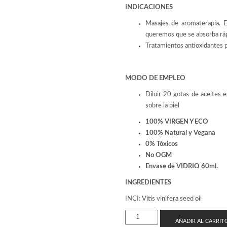
INDICACIONES
Masajes de aromaterapia. Es
queremos que se absorba rá
Tratamientos antioxidantes pa
MODO
DE EMPLEO
Diluir 20 gotas de aceites 
sobre la piel
100% VIRGEN Y ECO
100% Natural y Vegana
0% Tóxicos
No OGM
Envase
de VIDRIO 6
0ml
.
INGREDIENTES
INCI: Vitis vinifera seed oil
ACEITE
AÑADIR AL CARRIT
VEGETAL