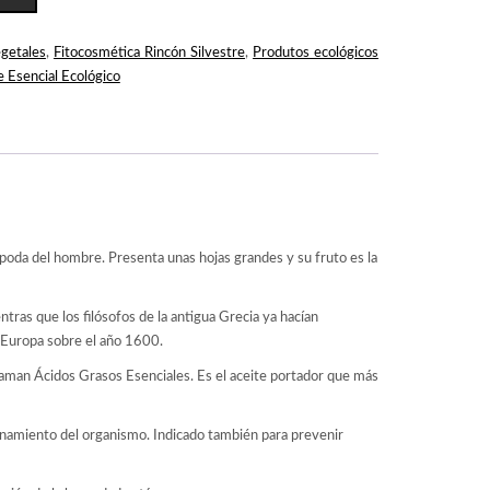
egetales
,
Fitocosmética Rincón Silvestre
,
Produtos ecológicos
e Esencial Ecológico
 poda del hombre. Presenta unas hojas grandes y su fruto es la
tras que los filósofos de la antigua Grecia ya hacían
y Europa sobre el año 1600.
llaman Ácidos Grasos Esenciales. Es el aceite portador que más
onamiento del organismo. Indicado también para prevenir