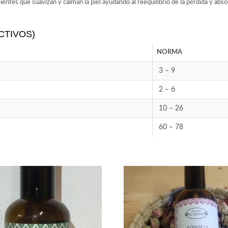
entes que suavizan y calman la piel ayudando al reequilibrio de la pérdida y abs
CTIVOS)
NORMA
3 – 9
2 – 6
10 – 26
60 – 78