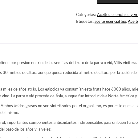
DE
PEPITA
Categorías:
Aceites esenciales y v
DE
Etiquetas:
aceite esencial bio
,
Aceit
UVA
ECO
CANTIDAD
tiene por presion en frio de las semillas del fruto de la parra o vid, Vitis vinífera.
los 30 metros de altura aunque queda reducida al metro de altura por la acción de
a miles de años atrás. Los egipcios ya consumían esta fruta hace 6000 años, mien
 vino. La parra o vid procede de Ásia, aunque fue introducida a Norte América 
. Ambos ácidos grasos no son sintetizados por el organismo, es por esto que se 
n del mismo.
ratrol, importantes componentes antioxidantes indispensables para un buen funci
l paso de los años y la vejez.