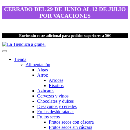
Saltar
CERRADO DEL 29 DE JUNIO AL 12 DE JULIO
al
POR VACACIONES
contenido
Envíos sin coste adicional para pedidos superiores a 50€
Tienda
Alimentación
Algas
Arroz
Arroces
Risottos
Azúcares
Cervezas y vinos
Chocolates y dulces
Desayunos y cereales
Frutas deshidratadas
Frutos secos
Frutos secos con cáscara
Frutos secos sin cáscara