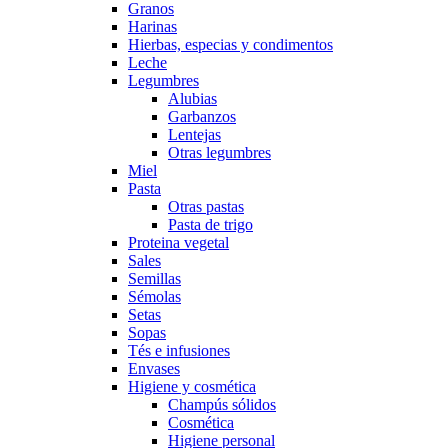
Granos
Harinas
Hierbas, especias y condimentos
Leche
Legumbres
Alubias
Garbanzos
Lentejas
Otras legumbres
Miel
Pasta
Otras pastas
Pasta de trigo
Proteina vegetal
Sales
Semillas
Sémolas
Setas
Sopas
Tés e infusiones
Envases
Higiene y cosmética
Champús sólidos
Cosmética
Higiene personal