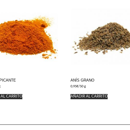
PICANTE
ANÍS GRANO
g
0,95
€
/50 g
 AL CARRITO
AÑADIR AL CARRITO