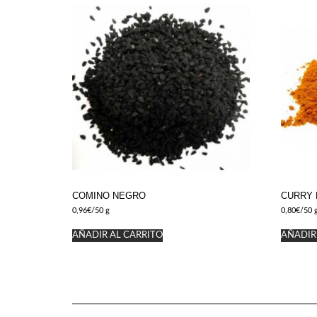
COMINO NEGRO
CURRY 
0,96
€
/50 g
0,80
€
/50 
AÑADIR AL CARRITO
AÑADIR