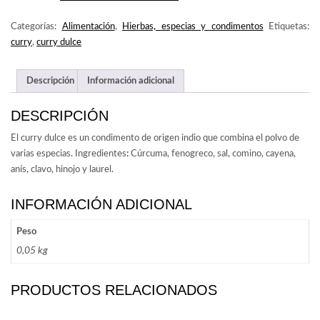
CANTIDAD
Categorías:
Alimentación
,
Hierbas, especias y condimentos
Etiquetas:
curry
,
curry dulce
Descripción
Información adicional
DESCRIPCIÓN
El curry dulce es un condimento de origen indio que combina el polvo de
varias especias. Ingredientes
:
Cúrcuma, fenogreco, sal, comino, cayena,
anís, clavo, hinojo y laurel.
INFORMACIÓN ADICIONAL
Peso
0,05 kg
PRODUCTOS RELACIONADOS