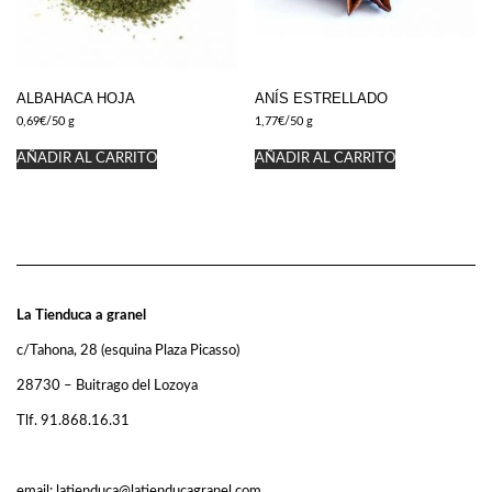
ALBAHACA HOJA
ANÍS ESTRELLADO
0,69
€
/50 g
1,77
€
/50 g
AÑADIR AL CARRITO
AÑADIR AL CARRITO
La Tienduca a granel
c/Tahona, 28 (esquina Plaza Picasso)
28730 – Buitrago del Lozoya
Tlf. 91.868.16.31
email: latienduca@latienducagranel.com