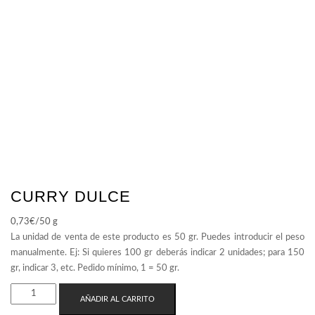
CURRY DULCE
0,73
€
/50 g
CURRY
AÑADIR AL CARRITO
DULCE