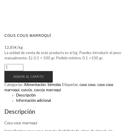
COUS COUS MARROQUÍ
12,85
€
/kg
COUS
COUS
MARROQUÍ
AÑADIR AL CARRITO
CANTIDAD
Categorías:
Alimentación
,
Sémolas
Etiquetas:
cous cous
,
cous cous
marroquí
,
cuscús
,
cuscús marroquí
Descripción
Información adicional
Descripción
Cosu cous marroquí