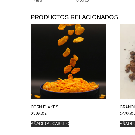
0,05 kg
Peso
PRODUCTOS RELACIONADOS
CORN FLAKES
GRANOL
0,31
€
/50 g
1,47
€
/50 
AÑADIR AL CARRITO
AÑADIR