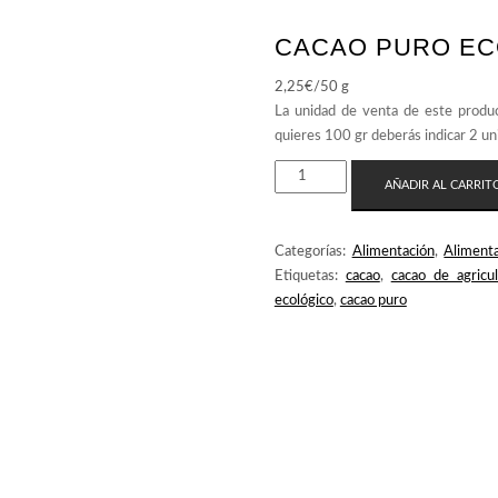
CACAO PURO E
2,25
€
/50 g
CACAO
AÑADIR AL CARRIT
PURO
ECO
CANTIDAD
Categorías:
Alimentación
,
Alimenta
Etiquetas:
cacao
,
cacao de agricul
ecológico
,
cacao puro