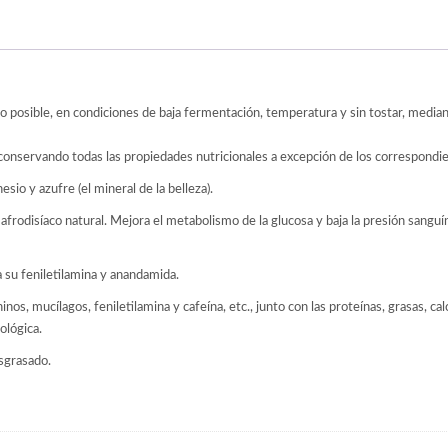
 posible, en condiciones de baja fermentación, temperatura y sin tostar, media
 conservando todas las propiedades nutricionales a excepción de los correspondie
io y azufre (el mineral de la belleza).
afrodisíaco natural. Mejora el metabolismo de la glucosa y baja la presión sanguí
a su feniletilamina y anandamida.
os, mucílagos, feniletilamina y cafeína, etc., junto con las proteínas, grasas, calci
ológica.
esgrasado.