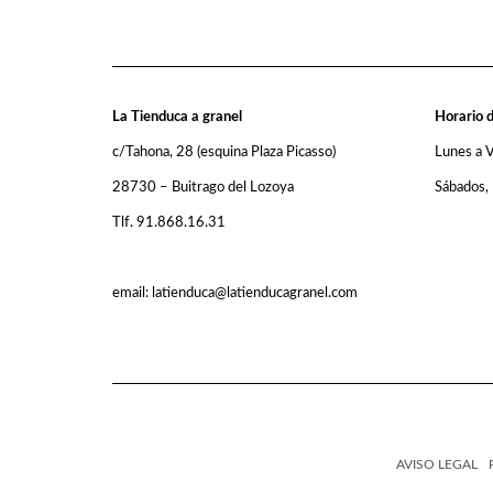
La Tienduca a granel
Horario d
c/Tahona, 28 (esquina Plaza Picasso)
Lunes a 
28730 – Buitrago del Lozoya
Sábados,
Tlf. 91.868.16.31
email: latienduca@latienducagranel.com
AVISO LEGAL