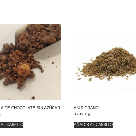
A DE CHOCOLATE SIN AZÚCAR
ANÍS GRANO
g
0,95
€
/50 g
 AL CARRITO
AÑADIR AL CARRITO