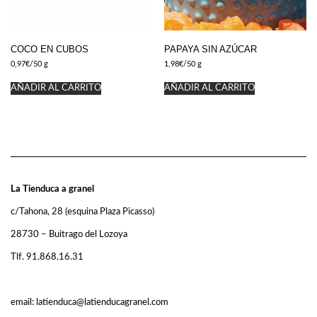
COCO EN CUBOS
PAPAYA SIN AZÚCAR
0,97
€
/50 g
1,98
€
/50 g
AÑADIR AL CARRITO
AÑADIR AL CARRITO
La Tienduca a granel
c/Tahona, 28 (esquina Plaza Picasso)
28730 – Buitrago del Lozoya
Tlf. 91.868.16.31
email: latienduca@latienducagranel.com