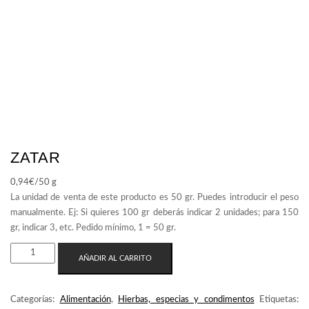
ZATAR
0,94
€
/50 g
ZATAR
AÑADIR AL CARRITO
CANTIDAD
Categorías:
Alimentación
,
Hierbas, especias y condimentos
Etiquetas: