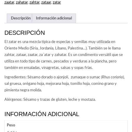
zaatar
,
zahatar
,
zahtar
,
zataar
,
zatar
Descripción
Información adicional
DESCRIPCIÓN
El zatar es una mezcla típica de especias y semillas muy utilizada en
Oriente Medio (Siria, Jordania, Líbano, Palestina…). También se le llama
zahtar, zataar, zaatar, za´atar y zahatar. Es un condimento versátil que se
utiliza en todo tipo de carnes, pescados y verduras a la plancha, pero
también en ensaladas, vinagretas, salsas y sopas frías.
Ingredientes:
Sésamo dorado o ajonjolí, zumaque o sumac (
Rhus coriaria
),
sal gruesa, orégano hoja, mejorana hoja, tomillo hoja, comino grano y
pimienta negra molida.
Alérgenos: Sésamo y trazas de gluten, leche y mostaza.
INFORMACIÓN ADICIONAL
Peso