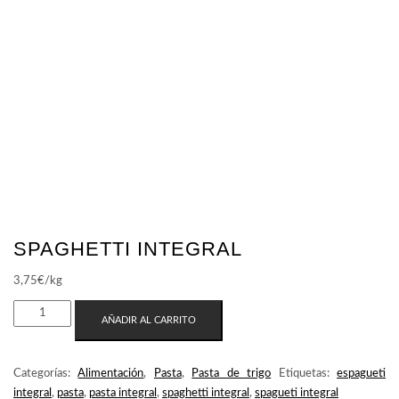
SPAGHETTI INTEGRAL
3,75
€
/kg
SPAGHETTI
AÑADIR AL CARRITO
INTEGRAL
CANTIDAD
Categorías:
Alimentación
,
Pasta
,
Pasta de trigo
Etiquetas:
espagueti
integral
,
pasta
,
pasta integral
,
spaghetti integral
,
spagueti integral