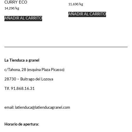
CURRY ECO
11,65
€
/kg
14,25
€
/kg
AÑADIR AL CARRITO
AÑADIR AL CARRITO
La Tienduca a granel
c/Tahona, 28 (esquina Plaza Picasso)
28730 – Buitrago del Lozoya
Tlf. 91.868.16.31
email: latienduca@latienducagranel.com
Horario de apertura: