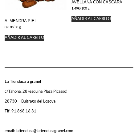
AVELLANA CON CÁSCARA
1,49
€
/100 g
AÑADIR AL CARRITO
ALMENDRA PIEL
0,87
€
/50 g
AÑADIR AL CARRITO
La Tienduca a granel
c/Tahona, 28 (esquina Plaza Picasso)
28730 – Buitrago del Lozoya
Tlf. 91.868.16.31
email: latienduca@latienducagranel.com