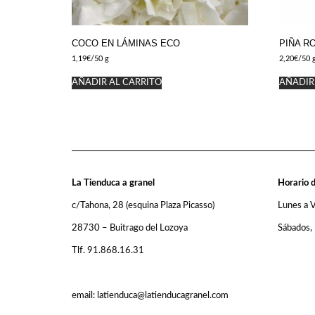
COCO EN LÁMINAS ECO
PIÑA R
1,19
€
/50 g
2,20
€
/50 
AÑADIR AL CARRITO
AÑADIR
La Tienduca a granel
Horario d
c/Tahona, 28 (esquina Plaza Picasso)
Lunes a 
28730 – Buitrago del Lozoya
Sábados,
Tlf. 91.868.16.31
email: latienduca@latienducagranel.com