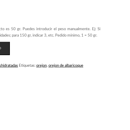
O
shidratadas
Etiquetas:
orejon
,
orejon de albaricoque