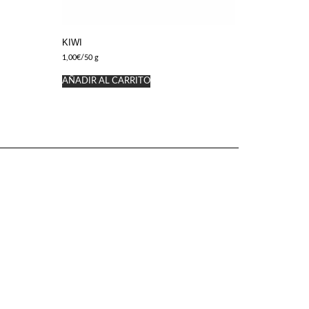
KIWI
1,00
€
/50 g
AÑADIR AL CARRITO