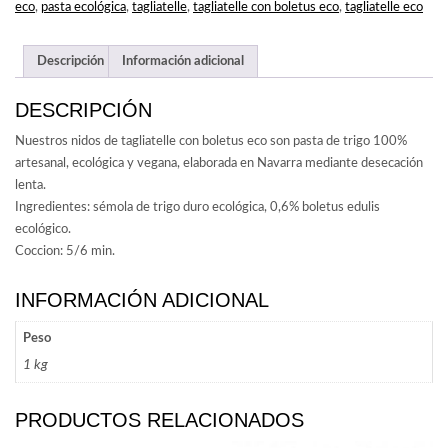
CANTIDAD
eco
,
pasta ecológica
,
tagliatelle
,
tagliatelle con boletus eco
,
tagliatelle eco
Descripción
Información adicional
DESCRIPCIÓN
Nuestros nidos de tagliatelle con boletus eco son pasta de trigo 100%
artesanal, ecológica y vegana, elaborada en Navarra mediante desecación
lenta.
Ingredientes: sémola de trigo duro ecológica, 0,6% boletus edulis
ecológico.
Coccion: 5/6 min.
INFORMACIÓN ADICIONAL
Peso
1 kg
PRODUCTOS RELACIONADOS