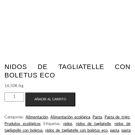
NIDOS DE TAGLIATELLE CON
BOLETUS ECO
16,50
€
/kg
NIDOS
AÑADIR AL CARRITO
DE
TAGLIATELLE
CON
Categorías:
Alimentación
,
Alimentación ecológica
,
Pasta
,
Pasta de trigo
,
BOLETUS
Produtos ecológicos
Etiquetas:
nidos
,
nidos de tagliatelle
,
nidos de
ECO
tagliatelle con boletus
,
nidos de tagliatelle con boletus eco
,
pasta
,
pasta