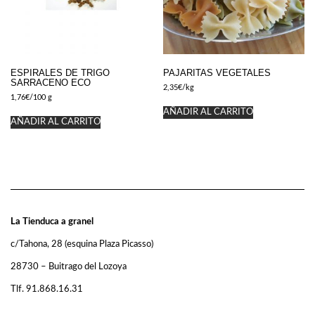
ESPIRALES DE TRIGO
PAJARITAS VEGETALES
SARRACENO ECO
2,35
€
/kg
1,76
€
/100 g
AÑADIR AL CARRITO
AÑADIR AL CARRITO
La Tienduca a granel
c/Tahona, 28 (esquina Plaza Picasso)
28730 – Buitrago del Lozoya
Tlf. 91.868.16.31