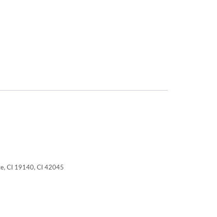
ate, CI 19140, CI 42045