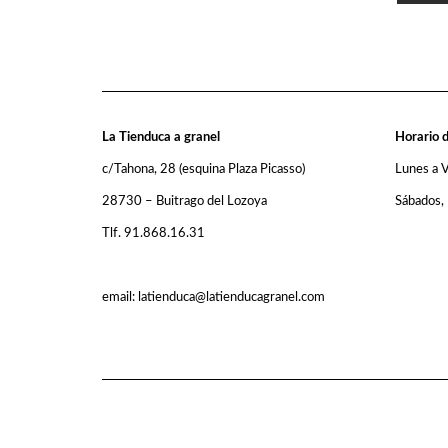
La Tienduca a granel
Horario d
c/Tahona, 28 (esquina Plaza Picasso)
Lunes a 
28730 – Buitrago del Lozoya
Sábados,
Tlf. 91.868.16.31
email: latienduca@latienducagranel.com