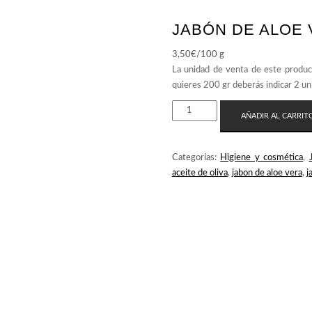
JABÓN DE ALOE 
3,50
€
/100 g
JABÓN
AÑADIR AL CARRIT
DE
ALOE
VERA
Categorías:
Higiene y cosmética
,
CON
aceite de oliva
,
jabon de aloe vera
,
j
ACEITE
DE
OLIVA
CANTIDAD