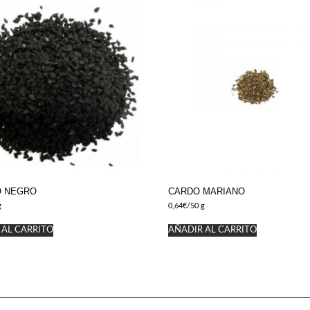
O NEGRO
CARDO MARIANO
g
0,64
€
/50 g
 AL CARRITO
AÑADIR AL CARRITO