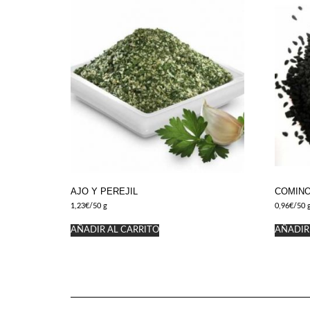
AJO Y PEREJIL
COMIN
1,23
€
/50 g
0,96
€
/50 
AÑADIR AL CARRITO
AÑADIR