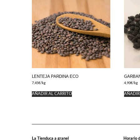
LENTEJA PARDINA ECO
GARBA
7,45
€
/kg
4,90
€
/kg
AÑADIR AL CARRITO
AÑADIR
La Tienduca a granel
Horario d