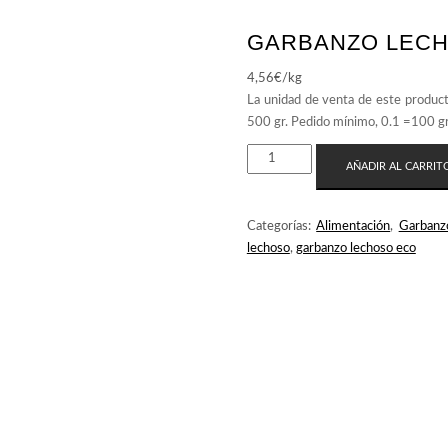
GARBANZO LEC
4,56
€
/kg
GARBANZO
AÑADIR AL CARRIT
LECHOSO
CANTIDAD
Categorías:
Alimentación
,
Garbanz
lechoso
,
garbanzo lechoso eco