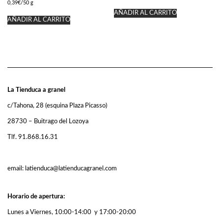
0,39
€
/50 g
AÑADIR AL CARRITO
AÑADIR AL CARRITO
La Tienduca a granel
c/Tahona, 28 (esquina Plaza Picasso)
28730 – Buitrago del Lozoya
Tlf. 91.868.16.31
email: latienduca@latienducagranel.com
Horario de apertura:
Lunes a Viernes, 10:00-14:00 y 17:00-20:00