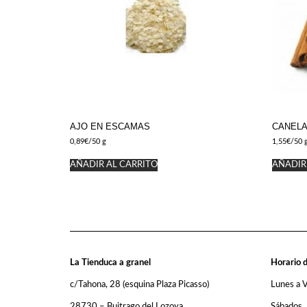
AJO EN ESCAMAS
CANELA
0,89
€
/50 g
1,55
€
/50 
AÑADIR AL CARRITO
AÑADIR
La Tienduca a granel
Horario d
c/Tahona, 28 (esquina Plaza Picasso)
Lunes a 
28730 – Buitrago del Lozoya
Sábados,