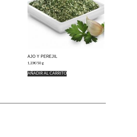
AJO Y PEREJIL
1,23
€
/50 g
AÑADIR AL CARRITO