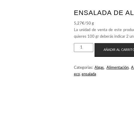
ENSALADA DE A
5,27
€
/50 g
ENSALADA
AÑADIR AL CARRIT
DE
ALGAS
ECO
Categorías:
Algas
,
Alimentación
,
A
CANTIDAD
eco
,
ensalada