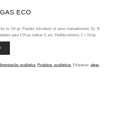
LGAS ECO
O
limentación ecológica
,
Produtos ecológicos
Etiquetas:
algas
,