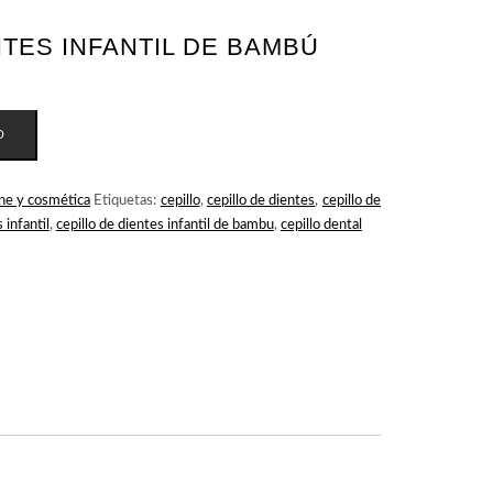
NTES INFANTIL DE BAMBÚ
O
ne y cosmética
Etiquetas:
cepillo
,
cepillo de dientes
,
cepillo de
 infantil
,
cepillo de dientes infantil de bambu
,
cepillo dental