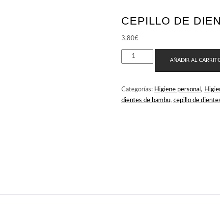
CEPILLO DE DIE
3,80
€
CEPILLO
AÑADIR AL CARRIT
DE
DIENTES
INFANTIL
Categorías:
Higiene personal
,
Higie
DE
dientes de bambu
,
cepillo de dientes
BAMBÚ
CANTIDAD