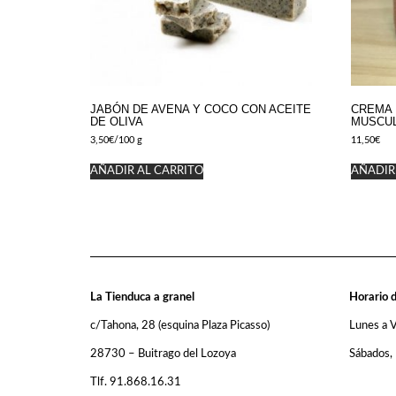
JABÓN DE AVENA Y COCO CON ACEITE
CREMA 
DE OLIVA
MUSCUL
3,50
€
/100 g
11,50
€
AÑADIR AL CARRITO
AÑADIR
La Tienduca a granel
Horario d
c/Tahona, 28 (esquina Plaza Picasso)
Lunes a 
28730 – Buitrago del Lozoya
Sábados,
Tlf. 91.868.16.31