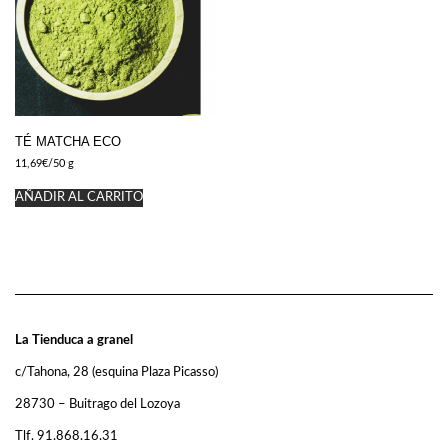
TÉ MATCHA ECO
11,69
€
/50 g
AÑADIR AL CARRITO
La Tienduca a granel
c/Tahona, 28 (esquina Plaza Picasso)
28730 – Buitrago del Lozoya
Tlf. 91.868.16.31