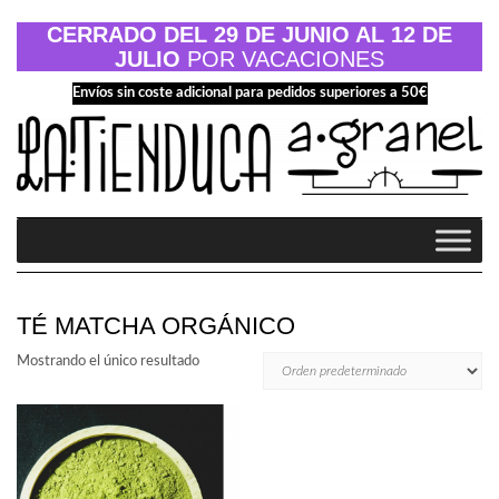
Saltar
al
CERRADO DEL 29 DE JUNIO AL 12 DE
contenido
JULIO
POR VACACIONES
Envíos sin coste adicional para pedidos superiores a 50€
TÉ MATCHA ORGÁNICO
Mostrando el único resultado