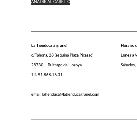
AÑADIR AL CARRITO
La Tienduca a granel
Horario d
c/Tahona, 28 (esquina Plaza Picasso)
Lunes a 
28730 – Buitrago del Lozoya
Sábados,
Tlf. 91.868.16.31
email: latienduca@latienducagranel.com