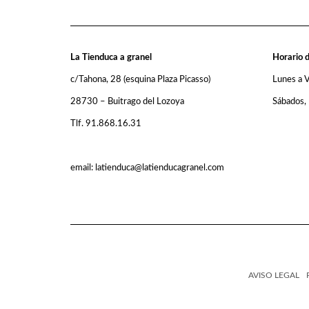
La Tienduca a granel
Horario d
c/Tahona, 28 (esquina Plaza Picasso)
Lunes a 
28730 – Buitrago del Lozoya
Sábados,
Tlf. 91.868.16.31
email: latienduca@latienducagranel.com
AVISO LEGAL