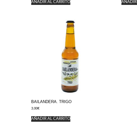
AÑADIR AL CARRITO
AÑADIR
BAILANDERA. TRIGO
3,00
€
AÑADIR AL CARRITO