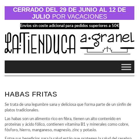
Saltar
al
CERRADO DEL 29 DE JUNIO AL 12 DE
contenido
JULIO
POR VACACIONES
Envíos sin coste adicional para pedidos superiores a 50€
HABAS FRITAS
Se trata de una legumbre sana y deliciosa que forma parte de un sinfín de
platos tradicionales.
Las habas son un alimento rico en fibra, tienen un alto contenido en
proteínas y ácido fólico, contienen vitamina B1 y minerales como cobre,
fósforo, hierro, manganeso, magnesio, zinc y potasio.
Entre sus beneficios para la salud están que protegen la salud del cerebro,